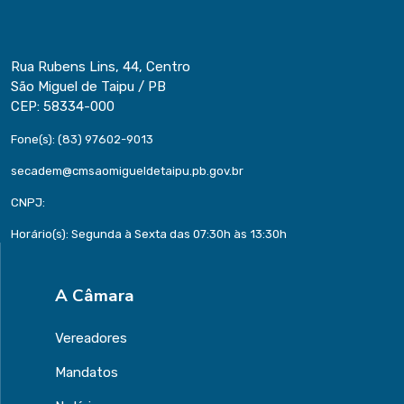
Rua Rubens Lins, 44, Centro
São Miguel de Taipu / PB
CEP: 58334-000
Fone(s): (83) 97602-9013
secadem@cmsaomigueldetaipu.pb.gov.br
CNPJ:
Horário(s): Segunda à Sexta das 07:30h às 13:30h
A Câmara
Vereadores
Mandatos