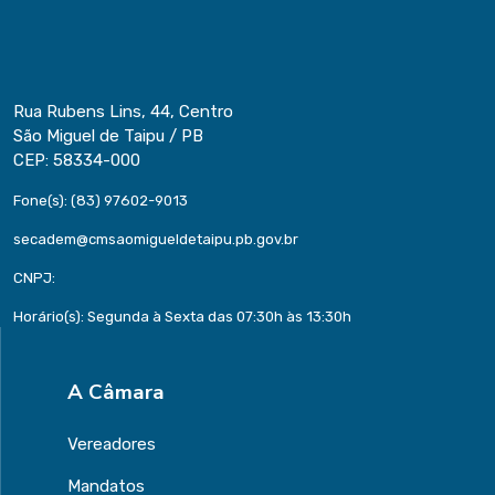
Rua Rubens Lins, 44, Centro
São Miguel de Taipu / PB
CEP: 58334-000
Fone(s): (83) 97602-9013
secadem@cmsaomigueldetaipu.pb.gov.br
CNPJ:
Horário(s): Segunda à Sexta das 07:30h às 13:30h
A Câmara
Vereadores
Mandatos