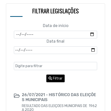
Decreto Legislativo
FILTRAR LEGISLAÇÕES
Resoluções
ELEIÇÕES MUNICIPAIS 1962 A 2020
Decretos
Data de início
LGPD
Data final
Leis Municipais 2021 - 2024
INDÍCE DA 1º A 15º LEGISLATURA DE 1962 A
2024
CONSTUIÇÃO DO ESTADO DA PARAÍBA
Filtrar
PROJETO DE LEIS EM TRAMITAÇÃO
Código Tributario
26/07/2021 - HISTÓRICO DAS ELEIÇÕE
S MUNICIPAIS
RESULTADO DAS ELEIÇÕES MUNICIPAIS DE 1962
A 2020